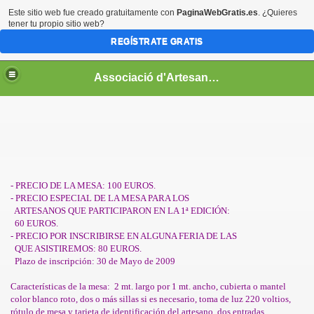
Este sitio web fue creado gratuitamente con
PaginaWebGratis.es
. ¿Quieres
tener tu propio sitio web?
REGÍSTRATE GRATIS
Associació d'Artesans Miniaturistes de Catalunya
- PRECIO DE LA MESA: 100 EUROS.
- PRECIO ESPECIAL DE LA MESA PARA LOS
ARTESANOS QUE PARTICIPARON EN LA 1ª EDICIÓN:
60 EUROS.
as 2009
- PRECIO POR INSCRIBIRSE EN ALGUNA FERIA DE LAS
QUE ASISTIREMOS: 80 EUROS.
009
Plazo de inscripción: 30 de Mayo de 2009
 Feria 2009
Características de la mesa: 2 mt. largo por 1 mt. ancho, cubierta o mantel
color blanco roto, dos o más sillas si es necesario, toma de luz 220 voltios,
rótulo de mesa y tarjeta de identificación del artesano, dos entradas
a 2009