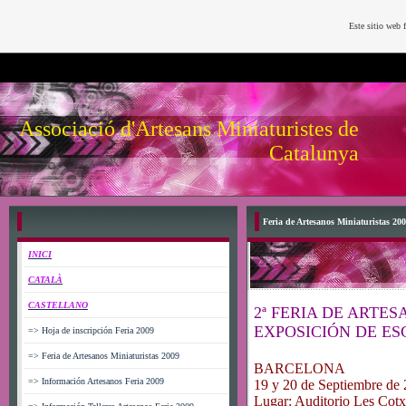
Este sitio web 
Associació d'Artesans Miniaturistes de
Catalunya
Feria de Artesanos Miniaturistas 20
INICI
CATALÀ
CASTELLANO
2ª FERIA DE ARTE
EXPOSICIÓN DE E
=> Hoja de inscripción Feria 2009
=> Feria de Artesanos Miniaturistas 2009
BARCELONA
=> Información Artesanos Feria 2009
19 y 20 de Septiembre de
Lugar: Auditorio Les Cotx