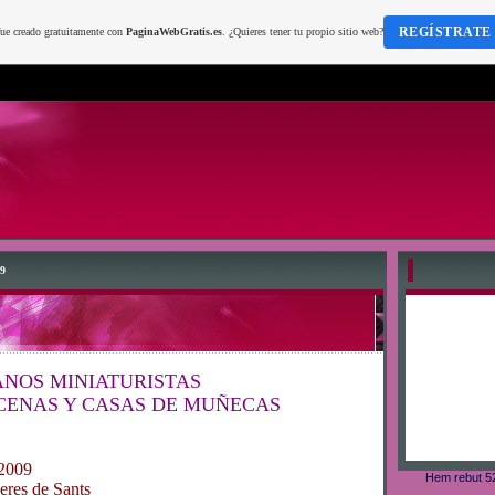
REGÍSTRATE
fue creado gratuitamente con
PaginaWebGratis.es
. ¿Quieres tener tu propio sitio web?
09
SANOS MINIATURISTAS
SCENAS Y CASAS DE MUÑECAS
 2009
Hem rebut 52
eres de Sants