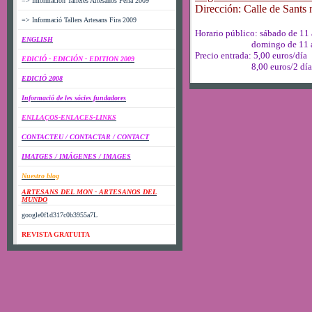
=> Información Talleres Artesanos Feria 2009
Dirección: Calle de Sants 
=> Informació Tallers Artesans Fira 2009
Horario público: sábado de 11 
ENGLISH
domingo de 11 a 18
Precio entrada: 5,00 euros/día
EDICIÓ - EDICIÓN - EDITION 2009
8,00 euros/2 día
EDICIÓ 2008
Informació de les sócies fundadores
ENLLAÇOS-ENLACES-LINKS
CONTACTEU / CONTACTAR / CONTACT
IMATGES / IMÁGENES / IMAGES
Nuestro blog
ARTESANS DEL MON - ARTESANOS DEL
MUNDO
google0f1d317c0b3955a7L
REVISTA GRATUITA