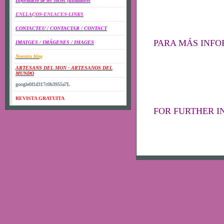
Informació de les sócies fundadores
ENLLAÇOS-ENLACES-LINKS
CONTACTEU / CONTACTAR / CONTACT
PARA MÁS INFO
IMATGES / IMÁGENES / IMAGES
Nuestro blog
ARTESANS DEL MON - ARTESANOS DEL
MUNDO
google0f1d317c0b3955a7L
REVISTA GRATUITA
FOR FURTHER I