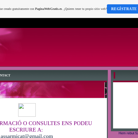
REGÍSTRATE
fue creado gratuitamente con
PaginaWebGratis.es
. ¿Quieres tener tu propio sitio web?
ONTACT
ORMACIÓ O CONSULTES ENS PODEU
ESCRIURE A:
Hem rebut 52
assarmicat@gmail.com