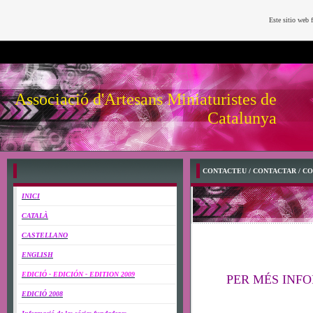
Este sitio web 
Associació d'Artesans Miniaturistes de
Catalunya
CONTACTEU / CONTACTAR / C
INICI
CATALÀ
CASTELLANO
ENGLISH
EDICIÓ - EDICIÓN - EDITION 2009
PER MÉS INF
EDICIÓ 2008