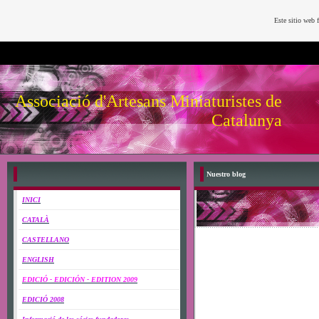
Este sitio web 
Associació d'Artesans Miniaturistes de
Catalunya
Nuestro blog
INICI
CATALÀ
CASTELLANO
ENGLISH
EDICIÓ - EDICIÓN - EDITION 2009
EDICIÓ 2008