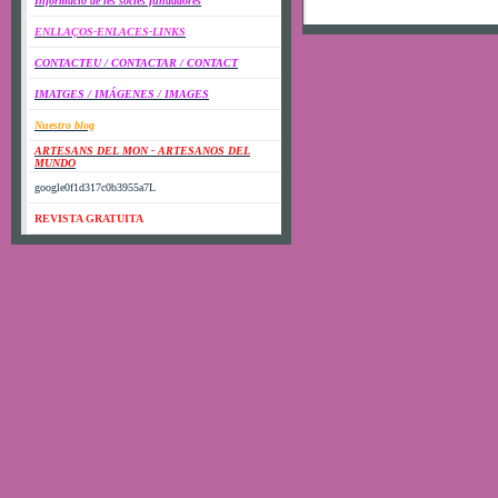
Informació de les sócies fundadores
ENLLAÇOS-ENLACES-LINKS
CONTACTEU / CONTACTAR / CONTACT
IMATGES / IMÁGENES / IMAGES
Nuestro blog
ARTESANS DEL MON - ARTESANOS DEL
MUNDO
google0f1d317c0b3955a7L
REVISTA GRATUITA