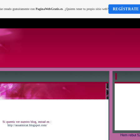
REGÍSTRATE
fue creado gratuitamente con
PaginaWebGratis.es
. ¿Quieres tener tu propio sitio web?
Si quereis ver nuestro blog, entrad en :
http://assarmicat.blogspot.com/
Hem rebut 52