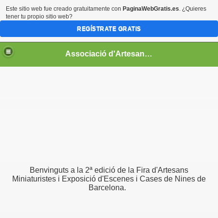
Este sitio web fue creado gratuitamente con
PaginaWebGratis.es
. ¿Quieres
tener tu propio sitio web?
REGÍSTRATE GRATIS
Associació d'Artesans Miniaturistes de Catalunya
Benvinguts a la 2ª edició de la Fira d'Artesans
Miniaturistes i Exposició d'Escenes i Cases de Nines de
Barcelona.
kshops Fair
os participantes - Participating artisans