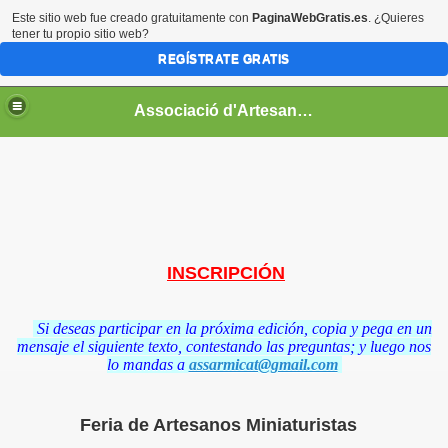
Este sitio web fue creado gratuitamente con
PaginaWebGratis.es
. ¿Quieres
tener tu propio sitio web?
REGÍSTRATE GRATIS
Associació d'Artesans Miniaturistes de Catalunya
INSCRIPCIÓN
as 2009
Si deseas participar en la próxima edición, copia y pega en un
mensaje el siguiente texto, contestando las preguntas; y luego nos
009
lo mandas a
assarmicat@gmail.com
 Feria 2009
Feria de Artesanos Miniaturistas
a 2009